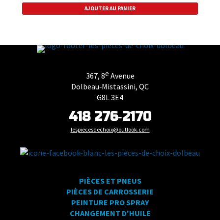
AJOUTER AU PANIER
e
367, 8
Avenue
Dolbeau‑Mistassini, QC
G8L 3E4
418 276‑2170
lespiecesdechoix@outlook.com
PIÈCES ET PNEUS
PIÈCES DE CARROSSERIE
PEINTURE PRO SPRAY
CHANGEMENT D'HUILE