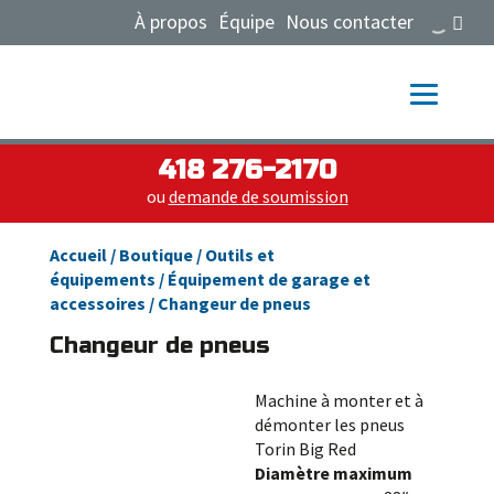
À propos
Équipe
Nous contacter
418 276-2170
ou
demande de soumission
Accueil
/
Boutique
/
Outils et
équipements
/
Équipement de garage et
accessoires
/ Changeur de pneus
Changeur de pneus
Machine à monter et à
démonter les pneus
Torin Big Red
Diamètre maximum