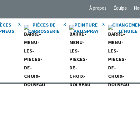
À propos
Équipe
No
IÈCES
PIÈCES DE
PEINTURE
CHANGEME
 PNEUS
CARROSSERIE
PRO SPRAY
D’HUILE