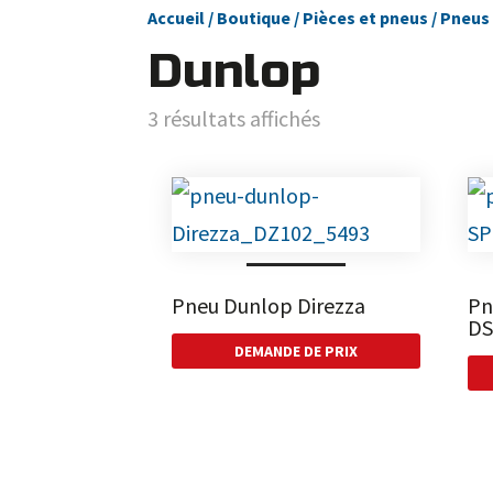
Accueil
/
Boutique
/
Pièces et pneus
/
Pneus 
Dunlop
3 résultats affichés
Pneu Dunlop Direzza
Pn
DS
DEMANDE DE PRIX