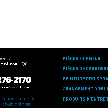
venue
PIÈCES ET PNEUS
Mistassini, QC
PIÈCES DE CARROSS
276‑2170
PEINTURE PRO SPRA
echoix@outlook.com
CHANGEMENT D’HUI
PRODUITS D’ENTRE