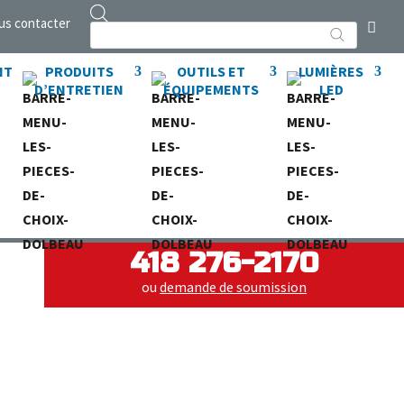
us contacter
Recherche
de
produits
NT
PRODUITS
OUTILS ET
LUMIÈRES
D’ENTRETIEN
ÉQUIPEMENTS
LED
418 276-2170
ou
demande de soumission