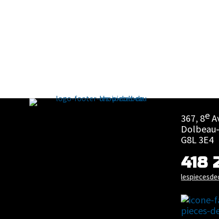
e
367, 8
A
Dolbeau‑
G8L 3E4
418 
lespiecesd