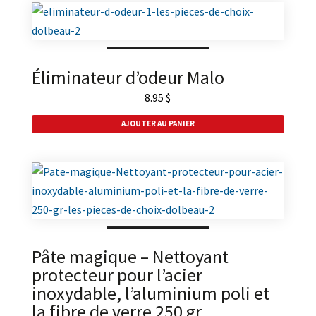
brossé
Éliminateur d’odeur Malo
8.95
$
AJOUTER AU PANIER
Pâte magique – Nettoyant
protecteur pour l’acier
inoxydable, l’aluminium poli et
la fibre de verre 250 gr