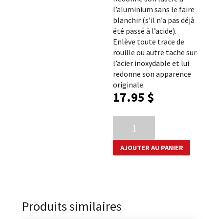
l’aluminium sans le faire
blanchir (s’il n’a pas déjà
été passé à l’acide).
Enlève toute trace de
rouille ou autre tache sur
l’acier inoxydable et lui
redonne son apparence
originale.
17.95
$
quantité
de
Nettoyant
AJOUTER AU PANIER
pour
l'acier
inoxydable
et
l'aluminium
Produits similaires
poli
ou