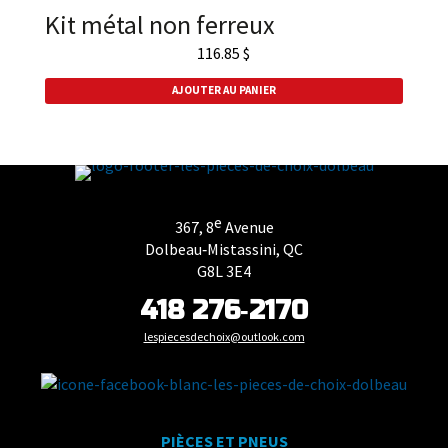
Kit métal non ferreux
116.85
$
AJOUTER AU PANIER
e
367, 8
Avenue
Dolbeau‑Mistassini, QC
G8L 3E4
418 276‑2170
lespiecesdechoix@outlook.com
PIÈCES ET PNEUS