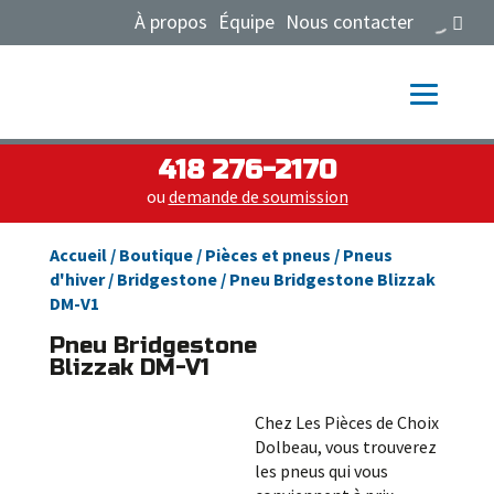
À propos
Équipe
Nous contacter
418 276-2170
ou
demande de soumission
Accueil
/
Boutique
/
Pièces et pneus
/
Pneus
d'hiver
/
Bridgestone
/ Pneu Bridgestone Blizzak
DM-V1
Pneu Bridgestone
Blizzak DM-V1
Chez Les Pièces de Choix
Dolbeau, vous trouverez
les pneus qui vous