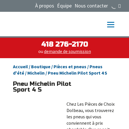
À propos
Équipe
Nous contacter
418 276-2170
ou
demande de soumission
Accueil
/
Boutique
/
Pièces et pneus
/
Pneus
d'été
/
Michelin
/ Pneu Michelin Pilot Sport 4 S
Pneu Michelin Pilot
Sport 4 S
Chez Les Pièces de Choix
Dolbeau, vous trouverez
les pneus qui vous
conviennent à prix