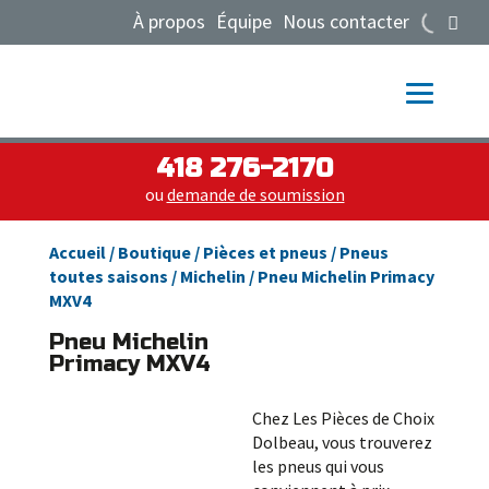
À propos
Équipe
Nous contacter
418 276-2170
ou
demande de soumission
Accueil
/
Boutique
/
Pièces et pneus
/
Pneus
toutes saisons
/
Michelin
/ Pneu Michelin Primacy
MXV4
Pneu Michelin
Primacy MXV4
Chez Les Pièces de Choix
Dolbeau, vous trouverez
les pneus qui vous