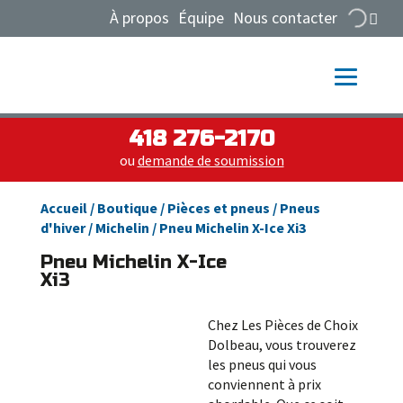
À propos
Équipe
Nous contacter
418 276-2170
ou
demande de soumission
Accueil
/
Boutique
/
Pièces et pneus
/
Pneus
d'hiver
/
Michelin
/ Pneu Michelin X-Ice Xi3
Pneu Michelin X-Ice
Xi3
Chez Les Pièces de Choix
Dolbeau, vous trouverez
les pneus qui vous
conviennent à prix